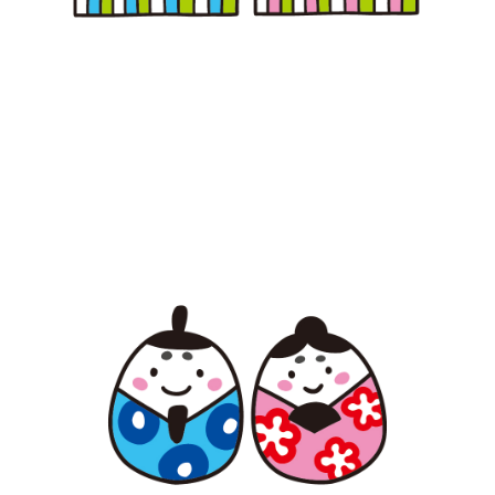
【jpeg/png】ひな祭り（雛人形4）