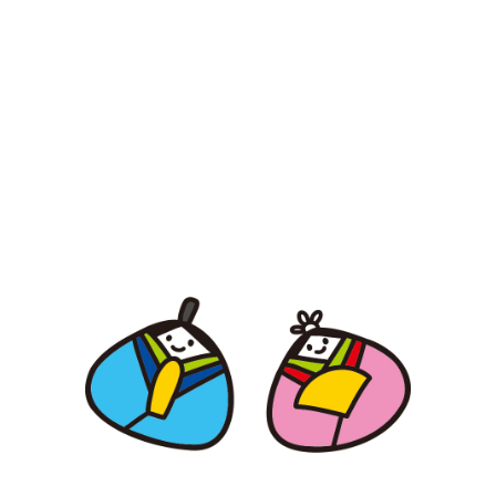
【jpeg/png】ひな祭り（雛人形3）