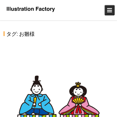
Skip
to
content
タグ:
お雛様