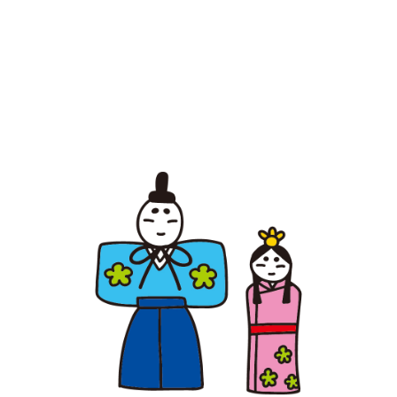
【jpeg/png】ひな祭り（雛人形2）