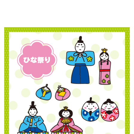
【jpeg/png】ひな祭り（雛人形1）