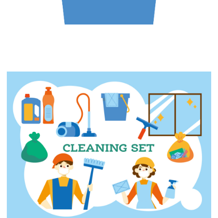
【jpeg/png】お掃除（バケツ・雑巾）