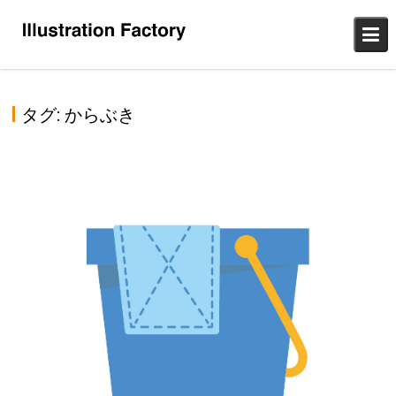
Skip
to
content
タグ:
からぶき