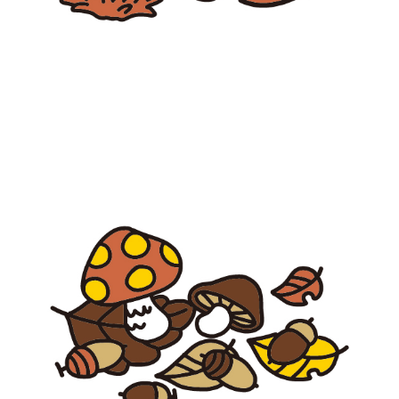
【jpeg/png】秋（どんぐり）