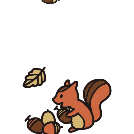
【jpeg/png】秋（キノコとどんぐり）