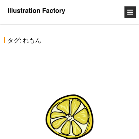
Skip
to
content
タグ:
れもん