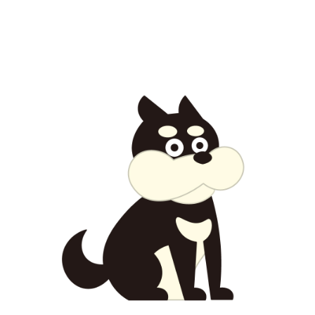
【jpeg/png】犬・猫③