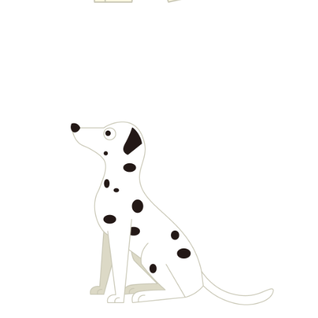
【jpeg/png】犬・猫④