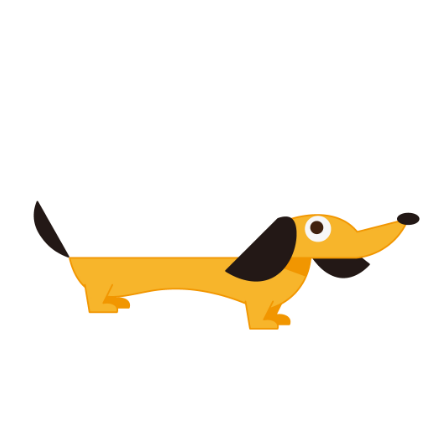
【jpeg/png】犬・猫②