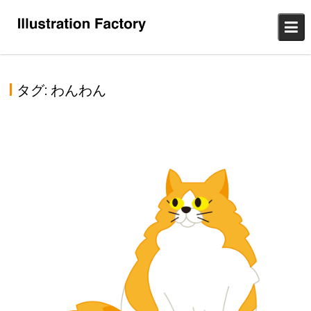
Skip
to
content
タグ:
わんわん