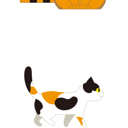
【jpeg/png】犬・猫⑥