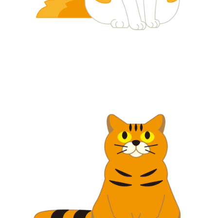
【jpeg/png】犬・猫⑦