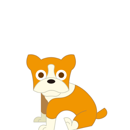
【jpeg/png】犬・猫⑤