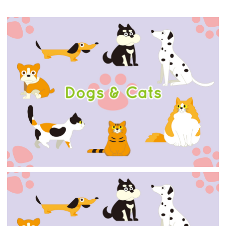
【jpeg/png】犬・猫①
【jpeg】犬・猫（いろいろ）