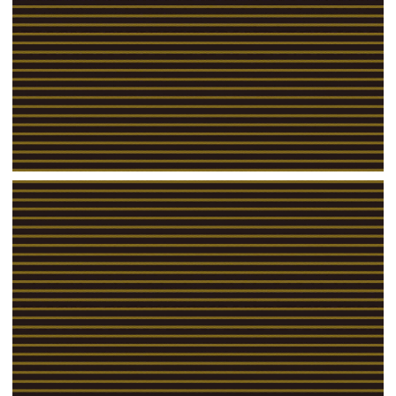
【jpeg】壁紙②（イエロー）