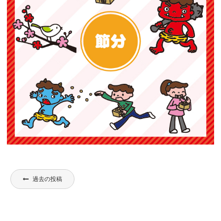
投
【ai】節分（いろいろ）
過去の投稿
稿
ナ
ビ