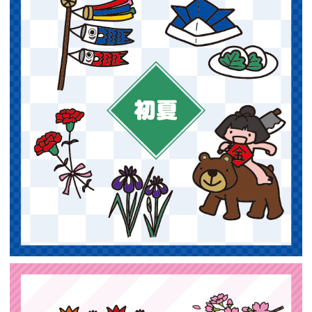
【ai】梅雨（いろいろ）
【ai】初夏（いろいろ）