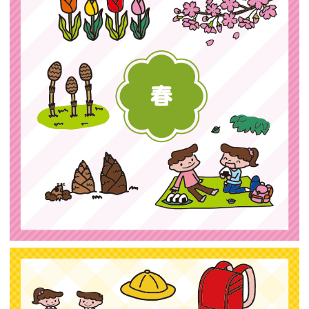
【ai】春（いろいろ）