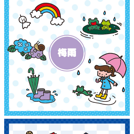
【ai】夏（いろいろ）