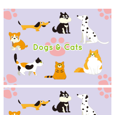
【jpeg/png】犬・猫①
【jpeg】犬・猫（いろいろ）