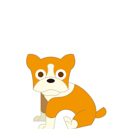
【jpeg/png】犬・猫⑤