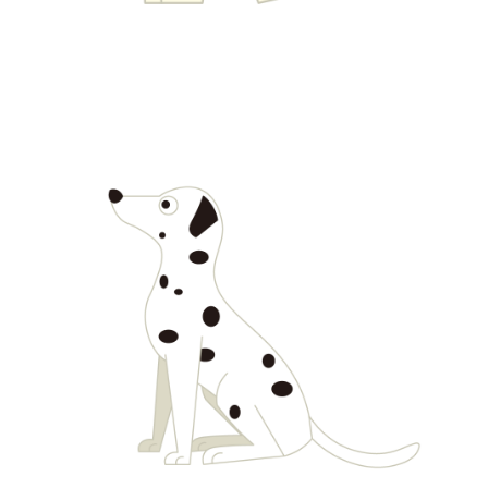
【jpeg/png】犬・猫④