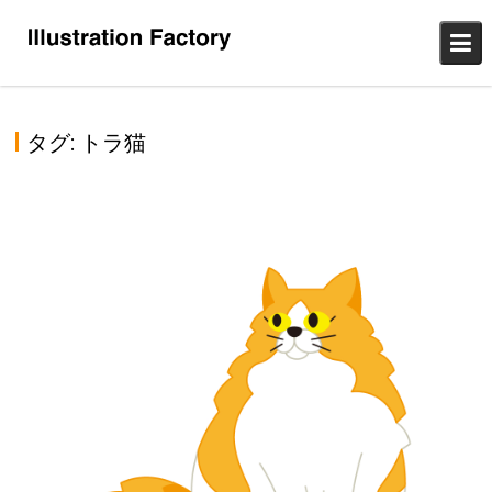
Skip
to
content
タグ:
トラ猫