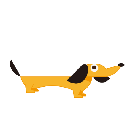
【jpeg/png】犬・猫②