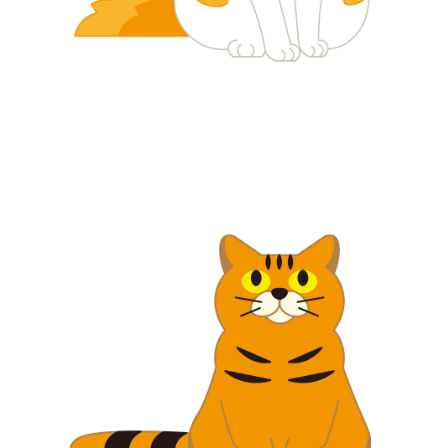
【jpeg/png】犬・猫⑦