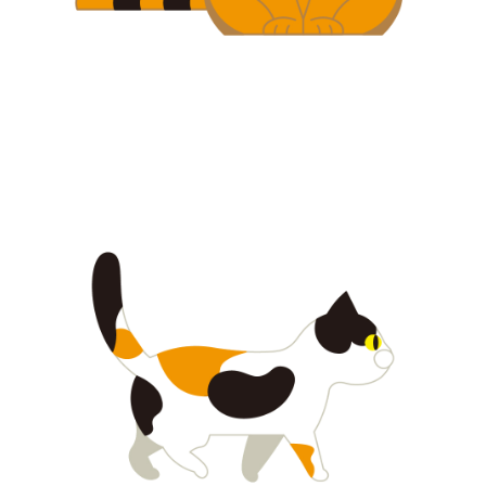
【jpeg/png】犬・猫⑥