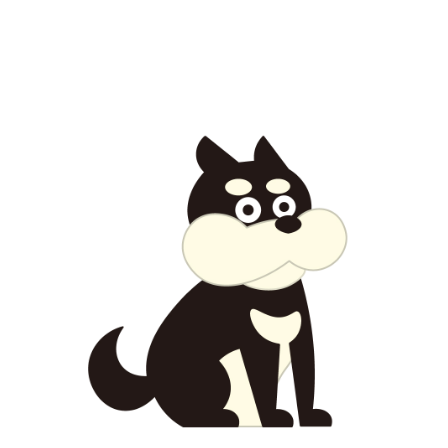
【jpeg/png】犬・猫③