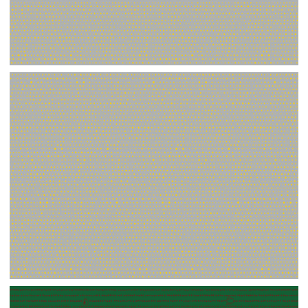
【jpeg】壁紙⑦