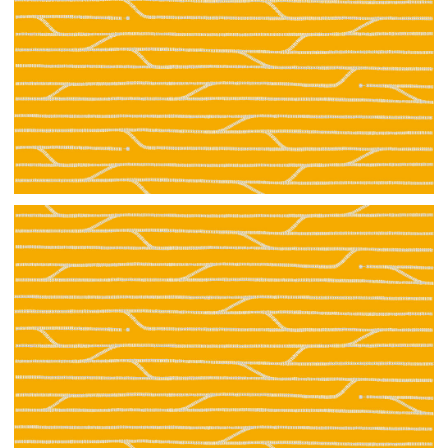
【jpeg】壁紙⑨