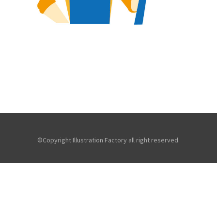
【jpeg/png】お掃除（男性）
©Copyright Illustration Factory all right reserved.