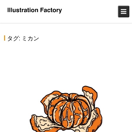
Skip
to
content
タグ:
ミカン