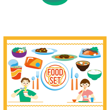
【jpeg/png】料理（ご飯）