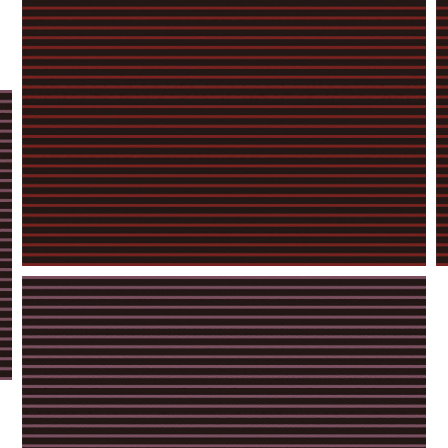
【jpeg】壁紙⑩
【jpeg】壁紙②（レッド）