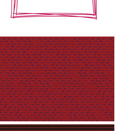
【jpeg/png】飾り枠・フレーム⑪