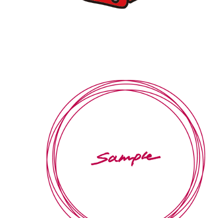
【jpeg/png】入学卒業（ランドセル赤）