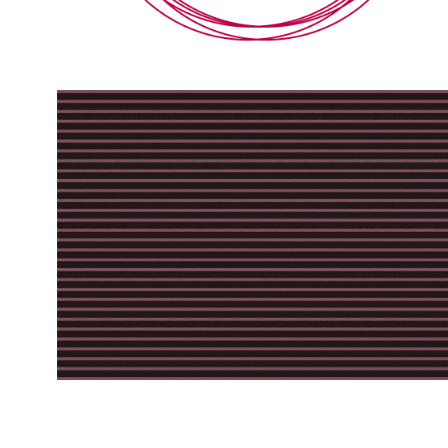
【jpeg/png】飾り枠・フレーム⑩
【jpeg】壁紙②（ピンク）