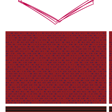
【jpeg/png】飾り枠・フレーム⑫