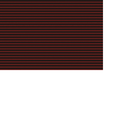
【ai】壁紙⑩
【ai】壁紙②（レッド）