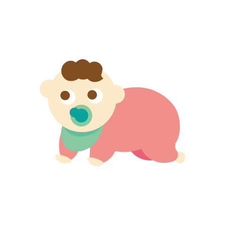
【jpeg/png】赤ちゃん（ぬいぐるみ）