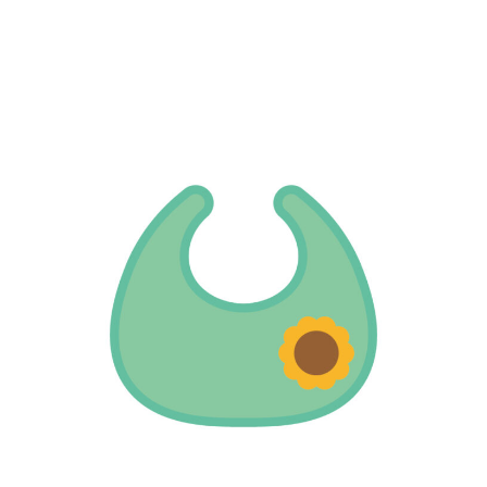
【jpeg/png】赤ちゃん（おむつ）