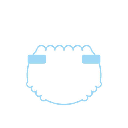
【jpeg/png】赤ちゃん（エプロン）