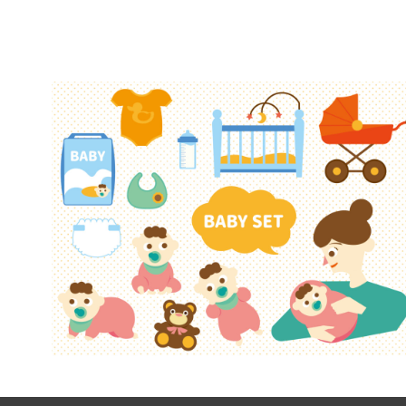
【jpeg/png】赤ちゃん（お座り）