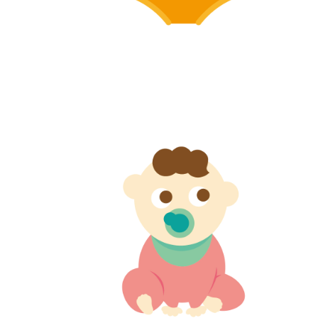
【jpeg/png】赤ちゃん（子供服）