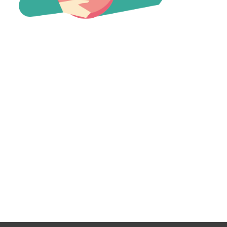
【jpeg/png】赤ちゃん（ママ）