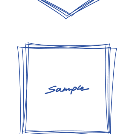
【jpeg/png】飾り枠・フレーム⑨