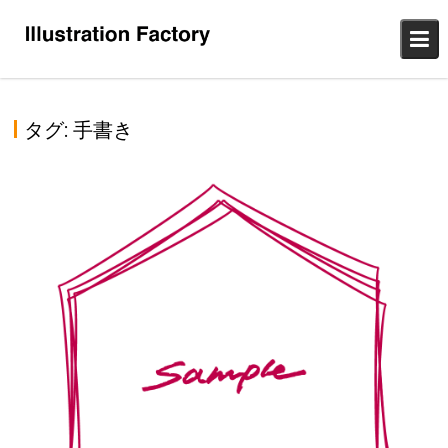
Skip
to
content
タグ:
手書き