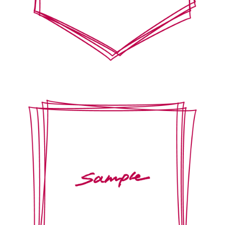
【jpeg/png】飾り枠・フレーム⑫