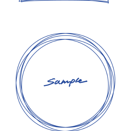
【jpeg/png】飾り枠・フレーム⑧