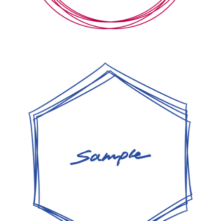
【jpeg/png】飾り枠・フレーム⑩