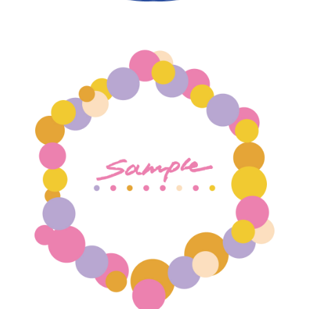
【jpeg/png】飾り枠・フレーム⑦