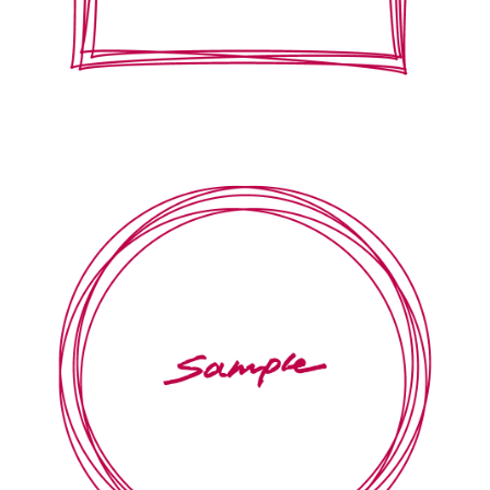
【jpeg/png】飾り枠・フレーム⑪