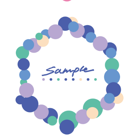
【jpeg/png】飾り枠・フレーム⑥