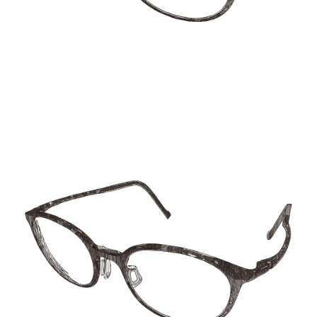
【jpeg/png】メガネ