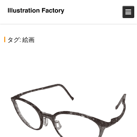
Skip
to
content
タグ:
絵画