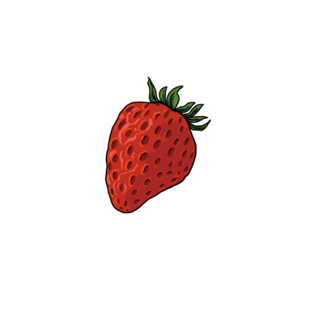
【jpeg/png】フルーツ（キウイ）