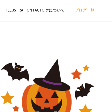
ILLUSTRATION FACTORYについて
ブログ一覧