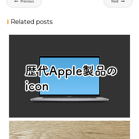
Previous
Next
稿
ナ
Related posts
ビ
ゲ
ー
シ
ョ
ン
歴代APPLE製品のICON
N
MacOS