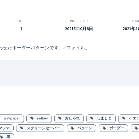
FILES
PUBLISHED
UPDA
1
2021年10月8日
2021年
せたボーダーパターンです。aiファイル。
wallpaper
yellow
おしゃれ
しましま
イエ
マシマ
スクリーンセーバー
パターン
ボーダー
黒