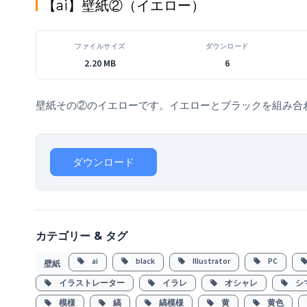
【ai】壁紙②（イエロー）
ファイルサイズ
ダウンロード
2.20 MB
6
壁紙その②のイエローです。イエローとブラックを組み合わ
ダウンロード
カテゴリー & タグ
ai
black
Illustrator
PC
壁紙
イラストレーター
イラレ
オシャレ
シ
模様
縞
縞模様
黄
黄色