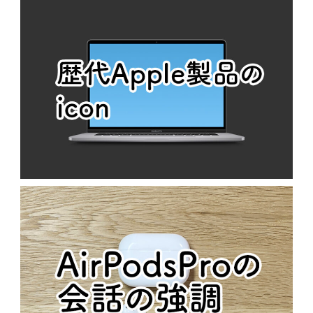
ー
シ
ョ
ン
歴代APPLE製品のICON
N
MacOS