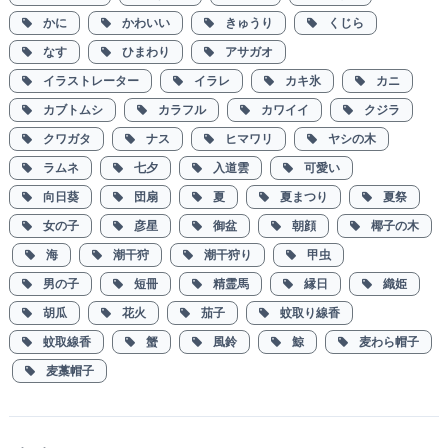
かに
かわいい
きゅうり
くじら
なす
ひまわり
アサガオ
イラストレーター
イラレ
カキ氷
カニ
カブトムシ
カラフル
カワイイ
クジラ
クワガタ
ナス
ヒマワリ
ヤシの木
ラムネ
七夕
入道雲
可愛い
向日葵
団扇
夏
夏まつり
夏祭
女の子
彦星
御盆
朝顔
椰子の木
海
潮干狩
潮干狩り
甲虫
男の子
短冊
精霊馬
縁日
織姫
胡瓜
花火
茄子
蚊取り線香
蚊取線香
蟹
風鈴
鯨
麦わら帽子
麦藁帽子