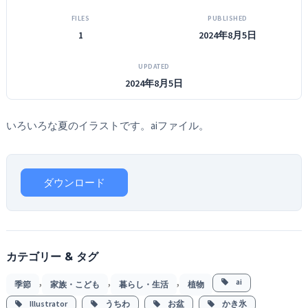
FILES
PUBLISHED
1
2024年8月5日
UPDATED
2024年8月5日
いろいろな夏のイラストです。aiファイル。
ダウンロード
カテゴリー & タグ
,
,
,
ai
季節
家族・こども
暮らし・生活
植物
Illustrator
うちわ
お盆
かき氷