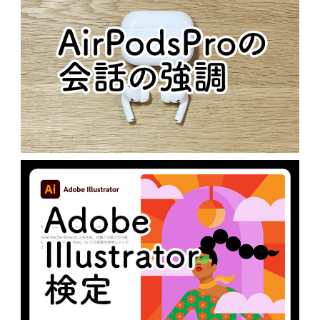
N
MacOS
AIRPODSPROの会話の強調
N
未分類