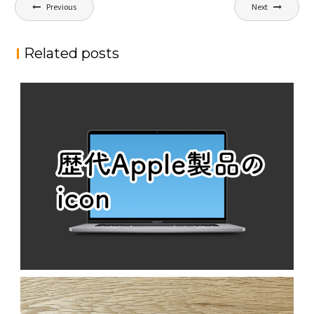
投
Previous
Next
稿
ナ
Related posts
ビ
ゲ
ー
シ
ョ
ン
歴代APPLE製品のICON