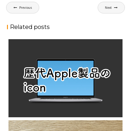
投
Previous
Next
稿
ナ
Related posts
ビ
ゲ
ー
シ
ョ
ン
歴代APPLE製品のICON