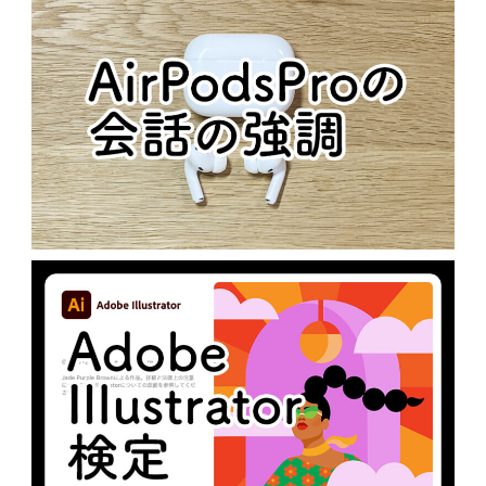
N
MacOS
AIRPODSPROの会話の強調
N
未分類