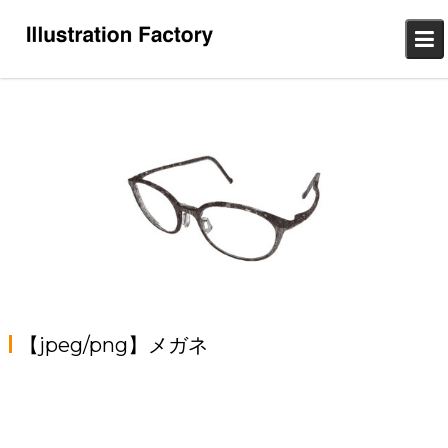
Skip
to
content
【jpeg/png】メガネ