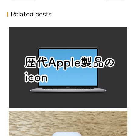
ナ
Related posts
ビ
ゲ
ー
シ
ョ
ン
歴代APPLE製品のICON
N
MacOS