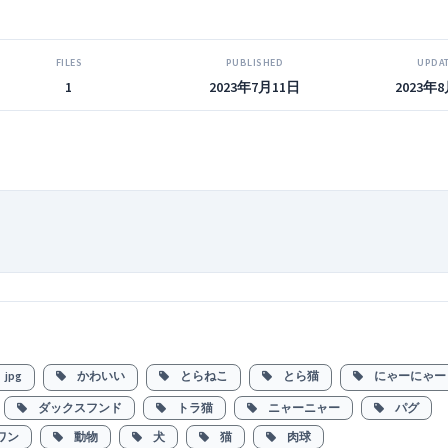
FILES
PUBLISHED
UPDA
1
2023年7月11日
2023年
jpg
かわいい
とらねこ
とら猫
にゃーにゃー
ダックスフンド
トラ猫
ニャーニャー
パグ
ワン
動物
犬
猫
肉球