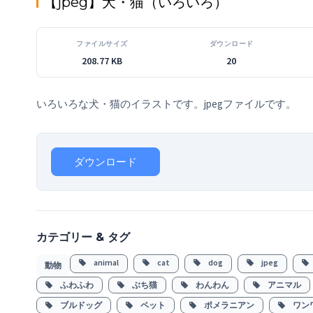
【jpeg】犬・猫（いろいろ）
ファイルサイズ
ダウンロード
208.77 KB
20
いろいろな犬・猫のイラストです。jpegファイルです。
ダウンロード
カテゴリー & タグ
animal
cat
dog
jpeg
動物
ふわふわ
ぶち猫
わんわん
アニマル
ブルドッグ
ペット
ポメラニアン
ワン