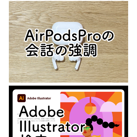
歴代APPLE製品のICON
N
MacOS
AIRPODSPROの会話の強調
N
未分類