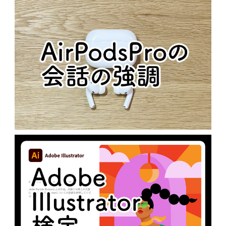
歴代APPLE製品のICON
N
MacOS
AIRPODSPROの会話の強調
N
未分類