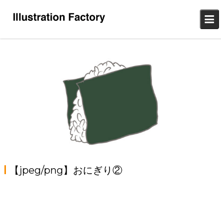
Skip
to
content
【jpeg/png】おにぎり②