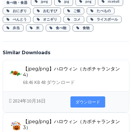
jpeg
jpg
png
riceball
食べ物・食器
おにぎり
おむすび
ご飯
たべもの
べんとう
オニギリ
コメ
ライスボール
弁当
米
食べ物
食物
Similar Downloads
【jpeg/png】ハロウィン（カボチャランタン
4）
68.46 KB
48 ダウンロード
2024年10月16日
ダウンロード
【jpeg/png】ハロウィン（カボチャランタン
3）