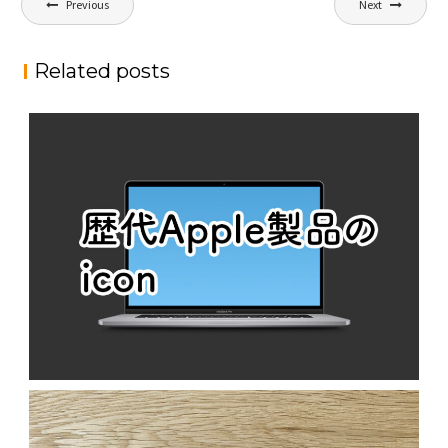
Previous
Next
稿
ナ
Related posts
ビ
ゲ
ー
シ
ョ
ン
歴代APPLE製品のICON
N
MacOS