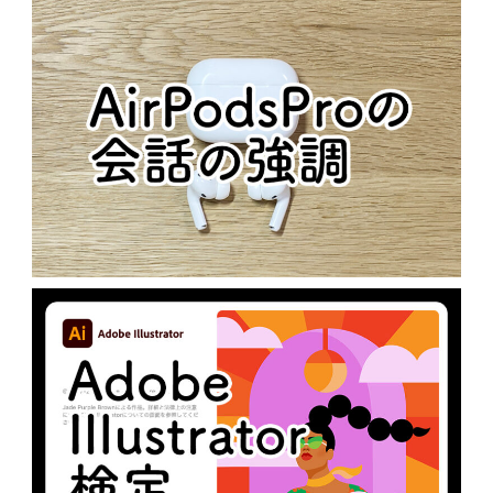
歴代APPLE製品のICON
N
MacOS
AIRPODSPROの会話の強調
N
未分類